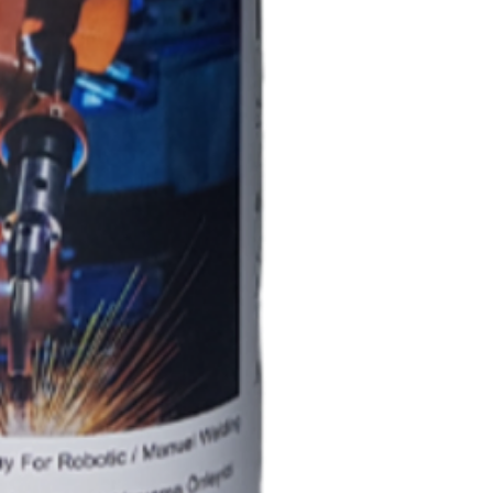
sabit bir noktaya
oluşturacak şekil
filmleri yüzeyden k
Spreyleme mesafes
göre ayarlanmalıdı
daha yakın soğuk
mesafeden spreyle
ısısında 10 - 15 s
Kullanımdan sonr
tutarak butona 1-
temizleyiniz böyl
DİKKAT:
Kullanılan yerleri
buharlarını solum
temasından sakını
su ile göz içini y