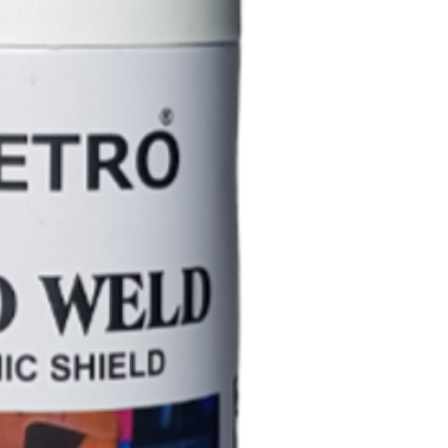
spreyler den çok 
sahiptir.
ROBO WELD çapak 
kaplama spreyi gaz
ve kontak ucunu 
uzun süreli olarak
silkeleyerek veya 
Bu koruyucu tabaka
aletle temizlemey
tükendiğinde torç 
yeniden kaplayın.
KULLANIM:
ROBO spreyi kull
yağ ve kirlerden iy
kutusunu yatay v
iyice çalkaladık