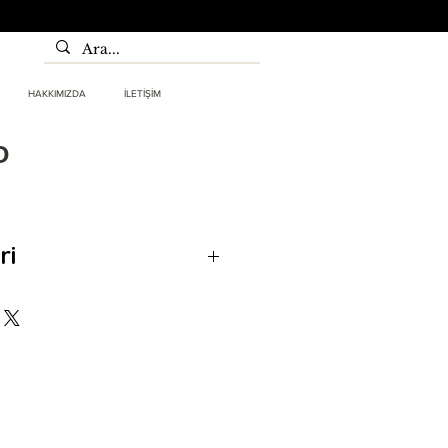
HAKKIMIZDA
İLETİŞİM
D
ri
yapışma önleyici seramik
 süreli kesintisiz kaynak
ar, çapak halkası oluşturmaz
lmasını önler oksitsiz, kaliteli
nak yapılmasını sağlar. Bu
sik yağlı çapak yapışma önleyici