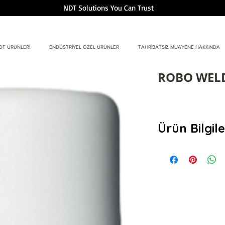
NDT Solutions You Can Trust
DT ÜRÜNLERİ
ENDÜSTRİYEL ÖZEL ÜRÜNLER
TAHRİBATSIZ MUAYENE HAKKINDA
ROBO WEL
Ürün Bilgile
ROBO WELD çapak 
kaplama size uzun
yapma imkanı sağl
, örtü gazının yırtı
ve sağlam bir kay
özellikleri ile kla