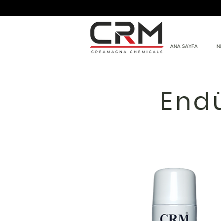
ANA SAYFA
N
Endü